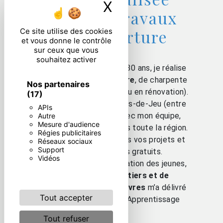
X
Masquer le ban
dans les travaux
de couverture
Ce site utilise des cookies
et vous donne le contrôle
sur ceux que vous
souhaitez activer
Avec une expérience de 30 ans, je réalise
vos travaux de
couverture
, de charpente
Nos partenaires
et de zinguerie (en neuf ou en rénovation).
(17)
L'entreprise se situe à Pas-de-Jeu (entre
APIs
Thouars et Loudun). Avec mon équipe,
Autre
Mesure d'audience
nous nous déplaçons dans toute la région.
Régies publicitaires
Je suis à l'écoute de tous vos projets et
Réseaux sociaux
Support
je réalise des devis gratuits.
Vidéos
Dans le cadre de la formation des jeunes,
la Chambre des Métiers et de
l’Artisanat des Deux-Sèvres
m’a délivré
Tout accepter
le diplôme de Maître d’Apprentissage
Confirmé.
Tout refuser