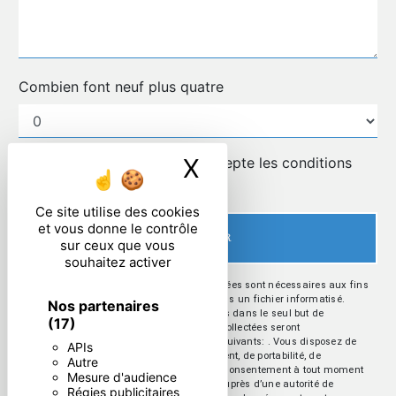
Combien font neuf plus quatre
X
Masquer le ban
En cochant cette case, j'accepte les conditions
particulières ci-dessous **
Ce site utilise des cookies
et vous donne le contrôle
ENVOYER
sur ceux que vous
souhaitez activer
** Les données personnelles communiquées sont nécessaires aux fins
de vous contacter et sont enregistrées dans un fichier informatisé.
Nos partenaires
Elles sont destinées à et ses sous-traitants dans le seul but de
(17)
répondre à votre message. Les données collectées seront
communiquées aux seuls destinataires suivants: . Vous disposez de
APIs
droits d’accès, de rectification, d’effacement, de portabilité, de
Autre
limitation, d’opposition, de retrait de votre consentement à tout moment
Mesure d'audience
et du droit d’introduire une réclamation auprès d’une autorité de
Régies publicitaires