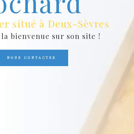
ochard
er situé à Deux-Sèvres
a bienvenue sur son site !
NOUS CONTACTER