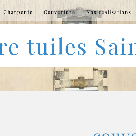
Charpente
Couverture
Nos réalisations
re tuiles Sai
couv