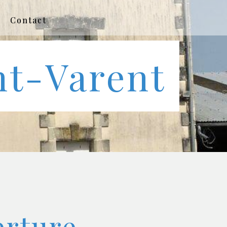
Contact
nt-Varent
erture