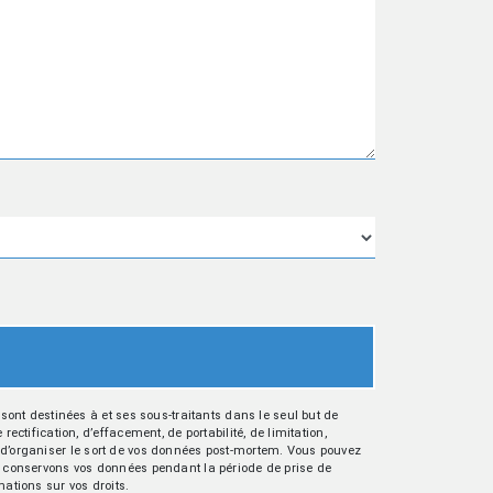
ont destinées à et ses sous-traitants dans le seul but de
tification, d’effacement, de portabilité, de limitation,
ue d’organiser le sort de vos données post-mortem. Vous pouvez
ous conservons vos données pendant la période de prise de
mations sur vos droits.