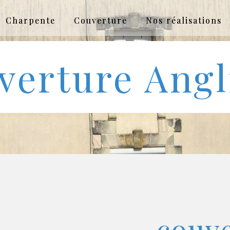
Charpente
Couverture
Nos réalisations
verture Angl
couve