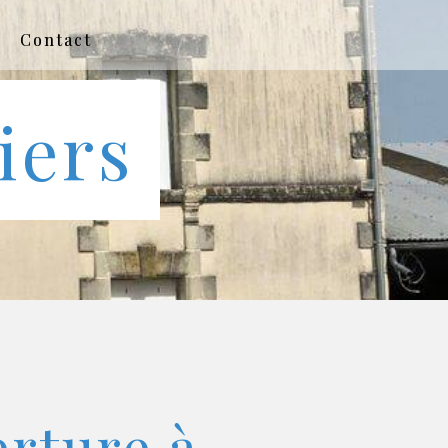
Contact
iers
rture à