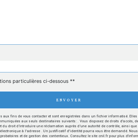
deau des cookies
tions particulières ci-dessous **
ENVOYER
x fins de vous contacter et sont enregistrées dans un fichier informatisé. Elles s
niquées aux seuls destinataires suivants: . Vous disposez de droits d’accès, de rec
et du droit d’introduire une réclamation auprès d’une autorité de contrôle, ainsi q
er électronique à l'adresse . Un justificatif d'identité pourra vous être demandé. N
robatoires et de gestion des contentieux. Consultez le site cnil.fr pour plus d’infor