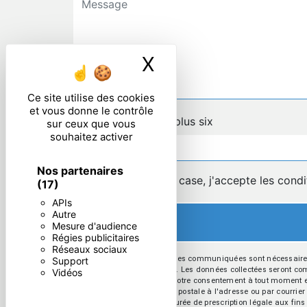
X
Masquer le ban
Ce site utilise des cookies
et vous donne le contrôle
Combien font neuf plus six
sur ceux que vous
souhaitez activer
Nos partenaires
En cochant cette case, j'accepte les condi
(17)
APIs
Autre
Mesure d'audience
Régies publicitaires
Réseaux sociaux
** Les données personnelles communiquées sont nécessaires au
Support
répondre à votre message. Les données collectées seront commu
Vidéos
d’opposition, de retrait de votre consentement à tout moment 
exercer ces droits par voie postale à l'adresse ou par courri
contact puis pendant la durée de prescription légale aux fins p