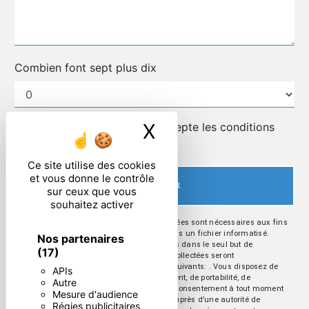
Combien font sept plus dix
X
Masquer le ban
En cochant cette case, j'accepte les conditions
particulières ci-dessous **
Ce site utilise des cookies
et vous donne le contrôle
ENVOYER
sur ceux que vous
souhaitez activer
** Les données personnelles communiquées sont nécessaires aux fins
de vous contacter et sont enregistrées dans un fichier informatisé.
Nos partenaires
Elles sont destinées à et ses sous-traitants dans le seul but de
(17)
répondre à votre message. Les données collectées seront
communiquées aux seuls destinataires suivants: . Vous disposez de
APIs
droits d’accès, de rectification, d’effacement, de portabilité, de
Autre
limitation, d’opposition, de retrait de votre consentement à tout moment
Mesure d'audience
et du droit d’introduire une réclamation auprès d’une autorité de
Régies publicitaires