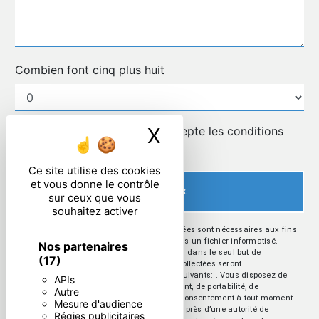
Combien font cinq plus huit
X
Masquer le ban
En cochant cette case, j'accepte les conditions
particulières ci-dessous **
Ce site utilise des cookies
et vous donne le contrôle
ENVOYER
sur ceux que vous
souhaitez activer
** Les données personnelles communiquées sont nécessaires aux fins
de vous contacter et sont enregistrées dans un fichier informatisé.
Nos partenaires
Elles sont destinées à et ses sous-traitants dans le seul but de
(17)
répondre à votre message. Les données collectées seront
communiquées aux seuls destinataires suivants: . Vous disposez de
APIs
droits d’accès, de rectification, d’effacement, de portabilité, de
Autre
limitation, d’opposition, de retrait de votre consentement à tout moment
Mesure d'audience
et du droit d’introduire une réclamation auprès d’une autorité de
Régies publicitaires