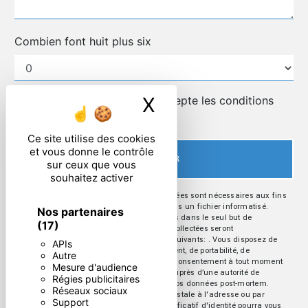
Combien font huit plus six
X
Masquer le ban
En cochant cette case, j'accepte les conditions
particulières ci-dessous **
Ce site utilise des cookies
et vous donne le contrôle
ENVOYER
sur ceux que vous
souhaitez activer
** Les données personnelles communiquées sont nécessaires aux fins
de vous contacter et sont enregistrées dans un fichier informatisé.
Nos partenaires
Elles sont destinées à et ses sous-traitants dans le seul but de
(17)
répondre à votre message. Les données collectées seront
communiquées aux seuls destinataires suivants: . Vous disposez de
APIs
droits d’accès, de rectification, d’effacement, de portabilité, de
Autre
limitation, d’opposition, de retrait de votre consentement à tout moment
Mesure d'audience
et du droit d’introduire une réclamation auprès d’une autorité de
Régies publicitaires
contrôle, ainsi que d’organiser le sort de vos données post-mortem.
Réseaux sociaux
Vous pouvez exercer ces droits par voie postale à l'adresse ou par
Support
courrier électronique à l'adresse . Un justificatif d'identité pourra vous