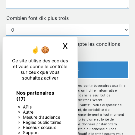
Combien font dix plus trois
X
Masquer le ban
En cochant cette case, j'accepte les conditions
particulières ci-dessous **
Ce site utilise des cookies
et vous donne le contrôle
ENVOYER
sur ceux que vous
souhaitez activer
** Les données personnelles communiquées sont nécessaires aux fins
de vous contacter et sont enregistrées dans un fichier informatisé.
Nos partenaires
Elles sont destinées à et ses sous-traitants dans le seul but de
(17)
répondre à votre message. Les données collectées seront
communiquées aux seuls destinataires suivants: . Vous disposez de
APIs
droits d’accès, de rectification, d’effacement, de portabilité, de
Autre
limitation, d’opposition, de retrait de votre consentement à tout moment
Mesure d'audience
et du droit d’introduire une réclamation auprès d’une autorité de
Régies publicitaires
contrôle, ainsi que d’organiser le sort de vos données post-mortem.
Réseaux sociaux
Vous pouvez exercer ces droits par voie postale à l'adresse ou par
Support
courrier électronique à l'adresse . Un justificatif d'identité pourra vous