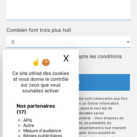
Combien font trois plus huit
X
Masquer le ban
En cochant cette case, j'accepte les conditions
particulières ci-dessous **
Ce site utilise des cookies
et vous donne le contrôle
ENVOYER
sur ceux que vous
souhaitez activer
** Les données personnelles communiquées sont nécessaires aux fins
de vous contacter et sont enregistrées dans un fichier informatisé.
Nos partenaires
Elles sont destinées à et ses sous-traitants dans le seul but de
(17)
répondre à votre message. Les données collectées seront
communiquées aux seuls destinataires suivants: . Vous disposez de
APIs
droits d’accès, de rectification, d’effacement, de portabilité, de
Autre
limitation, d’opposition, de retrait de votre consentement à tout moment
Mesure d'audience
et du droit d’introduire une réclamation auprès d’une autorité de
Régies publicitaires