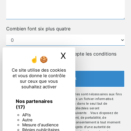
Combien font six plus quatre
X
Masquer le ban
En cochant cette case, j'accepte les conditions
particulières ci-dessous **
Ce site utilise des cookies
et vous donne le contrôle
ENVOYER
sur ceux que vous
souhaitez activer
** Les données personnelles communiquées sont nécessaires aux fins
de vous contacter et sont enregistrées dans un fichier informatisé.
Nos partenaires
Elles sont destinées à et ses sous-traitants dans le seul but de
(17)
répondre à votre message. Les données collectées seront
communiquées aux seuls destinataires suivants: . Vous disposez de
APIs
droits d’accès, de rectification, d’effacement, de portabilité, de
Autre
limitation, d’opposition, de retrait de votre consentement à tout moment
Mesure d'audience
et du droit d’introduire une réclamation auprès d’une autorité de
Régies publicitaires