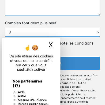
Combien font deux plus neuf
X
Masquer le ban
En cochant cette case, j'accepte les conditions
particulières ci-dessous **
Ce site utilise des cookies
et vous donne le contrôle
ENVOYER
sur ceux que vous
souhaitez activer
** Les données personnelles communiquées sont nécessaires aux fins
de vous contacter et sont enregistrées dans un fichier informatisé.
Nos partenaires
Elles sont destinées à et ses sous-traitants dans le seul but de
(17)
répondre à votre message. Les données collectées seront
communiquées aux seuls destinataires suivants: . Vous disposez de
APIs
droits d’accès, de rectification, d’effacement, de portabilité, de
Autre
limitation, d’opposition, de retrait de votre consentement à tout moment
Mesure d'audience
et du droit d’introduire une réclamation auprès d’une autorité de
Régies publicitaires