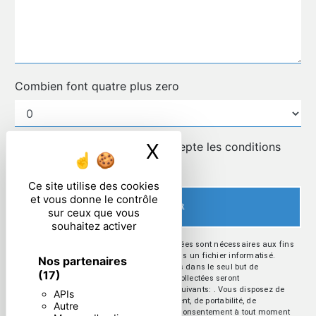
Combien font quatre plus zero
X
Masquer le ban
En cochant cette case, j'accepte les conditions
particulières ci-dessous **
Ce site utilise des cookies
et vous donne le contrôle
ENVOYER
sur ceux que vous
souhaitez activer
** Les données personnelles communiquées sont nécessaires aux fins
de vous contacter et sont enregistrées dans un fichier informatisé.
Nos partenaires
Elles sont destinées à et ses sous-traitants dans le seul but de
(17)
répondre à votre message. Les données collectées seront
communiquées aux seuls destinataires suivants: . Vous disposez de
APIs
droits d’accès, de rectification, d’effacement, de portabilité, de
Autre
limitation, d’opposition, de retrait de votre consentement à tout moment