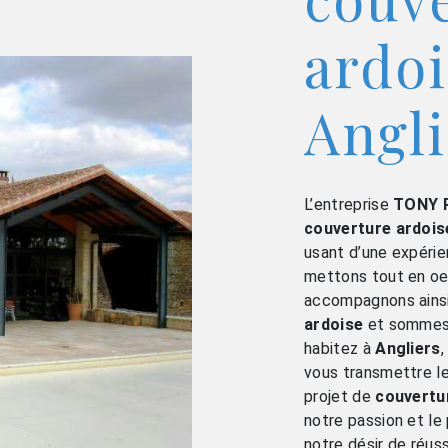
ardoi
Angli
L’entreprise
TONY 
couverture ardois
usant d’une expérien
mettons tout en oeu
accompagnons ainsi
ardoise
et sommes à
habitez à
Angliers
vous transmettre l
projet de
couvertu
notre passion et le
notre désir de réuss