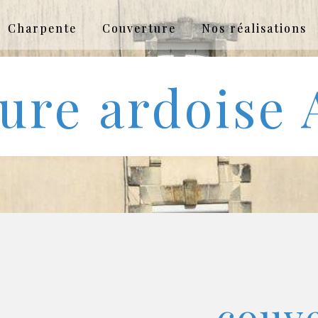
Charpente
Couverture
Nos réalisations
ure ardoise 
couv