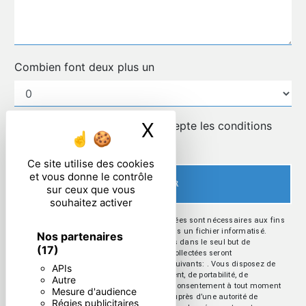
Combien font deux plus un
X
Masquer le ban
En cochant cette case, j'accepte les conditions
particulières ci-dessous **
Ce site utilise des cookies
et vous donne le contrôle
ENVOYER
sur ceux que vous
souhaitez activer
** Les données personnelles communiquées sont nécessaires aux fins
de vous contacter et sont enregistrées dans un fichier informatisé.
Nos partenaires
Elles sont destinées à et ses sous-traitants dans le seul but de
(17)
répondre à votre message. Les données collectées seront
communiquées aux seuls destinataires suivants: . Vous disposez de
APIs
droits d’accès, de rectification, d’effacement, de portabilité, de
Autre
limitation, d’opposition, de retrait de votre consentement à tout moment
Mesure d'audience
et du droit d’introduire une réclamation auprès d’une autorité de
Régies publicitaires