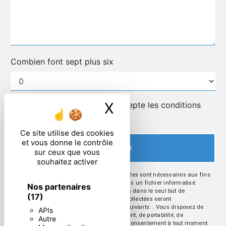
Combien font sept plus six
X
Masquer le ban
En cochant cette case, j'accepte les conditions
particulières ci-dessous **
Ce site utilise des cookies
et vous donne le contrôle
ENVOYER
sur ceux que vous
souhaitez activer
** Les données personnelles communiquées sont nécessaires aux fins
de vous contacter et sont enregistrées dans un fichier informatisé.
Nos partenaires
Elles sont destinées à et ses sous-traitants dans le seul but de
(17)
répondre à votre message. Les données collectées seront
communiquées aux seuls destinataires suivants: . Vous disposez de
APIs
droits d’accès, de rectification, d’effacement, de portabilité, de
Autre
limitation, d’opposition, de retrait de votre consentement à tout moment