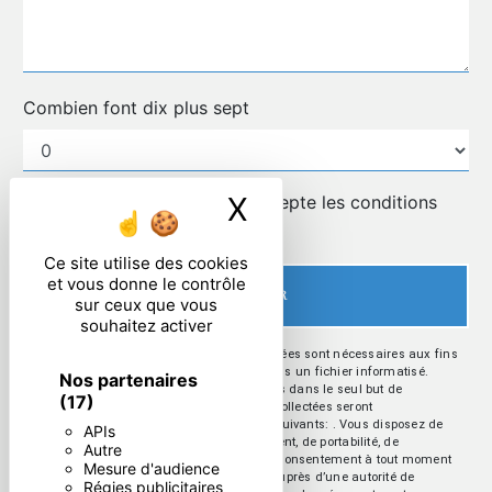
Combien font dix plus sept
X
Masquer le ban
En cochant cette case, j'accepte les conditions
particulières ci-dessous **
Ce site utilise des cookies
et vous donne le contrôle
ENVOYER
sur ceux que vous
souhaitez activer
** Les données personnelles communiquées sont nécessaires aux fins
de vous contacter et sont enregistrées dans un fichier informatisé.
Nos partenaires
Elles sont destinées à et ses sous-traitants dans le seul but de
(17)
répondre à votre message. Les données collectées seront
communiquées aux seuls destinataires suivants: . Vous disposez de
APIs
droits d’accès, de rectification, d’effacement, de portabilité, de
Autre
limitation, d’opposition, de retrait de votre consentement à tout moment
Mesure d'audience
et du droit d’introduire une réclamation auprès d’une autorité de
Régies publicitaires