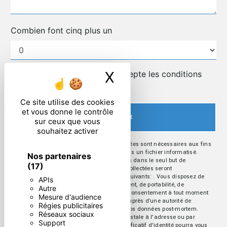
Combien font cinq plus un
X
Masquer le ban
En cochant cette case, j'accepte les conditions
particulières ci-dessous **
Ce site utilise des cookies
et vous donne le contrôle
ENVOYER
sur ceux que vous
souhaitez activer
** Les données personnelles communiquées sont nécessaires aux fins
de vous contacter et sont enregistrées dans un fichier informatisé.
Nos partenaires
Elles sont destinées à et ses sous-traitants dans le seul but de
(17)
répondre à votre message. Les données collectées seront
communiquées aux seuls destinataires suivants: . Vous disposez de
APIs
droits d’accès, de rectification, d’effacement, de portabilité, de
Autre
limitation, d’opposition, de retrait de votre consentement à tout moment
Mesure d'audience
et du droit d’introduire une réclamation auprès d’une autorité de
Régies publicitaires
contrôle, ainsi que d’organiser le sort de vos données post-mortem.
Réseaux sociaux
Vous pouvez exercer ces droits par voie postale à l'adresse ou par
Support
courrier électronique à l'adresse . Un justificatif d'identité pourra vous