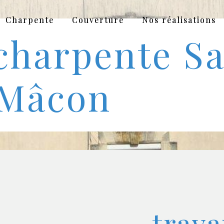
Charpente
Couverture
Nos réalisations
charpente Sa
-Mâcon
trava