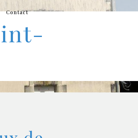
Contact
int-
ux de