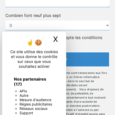
Combien font neuf plus sept
X
Masquer le ban
En cochant cette case, j'accepte les conditions
particulières ci-dessous **
Ce site utilise des cookies
et vous donne le contrôle
ENVOYER
sur ceux que vous
souhaitez activer
** Les données personnelles communiquées sont nécessaires aux fins
de vous contacter et sont enregistrées dans un fichier informatisé.
Nos partenaires
Elles sont destinées à et ses sous-traitants dans le seul but de
(17)
répondre à votre message. Les données collectées seront
communiquées aux seuls destinataires suivants: . Vous disposez de
APIs
droits d’accès, de rectification, d’effacement, de portabilité, de
Autre
limitation, d’opposition, de retrait de votre consentement à tout moment
Mesure d'audience
et du droit d’introduire une réclamation auprès d’une autorité de
Régies publicitaires
contrôle, ainsi que d’organiser le sort de vos données post-mortem.
Réseaux sociaux
Vous pouvez exercer ces droits par voie postale à l'adresse ou par
Support
courrier électronique à l'adresse . Un justificatif d'identité pourra vous