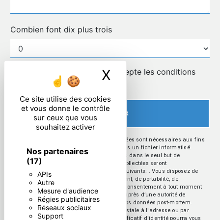
Combien font dix plus trois
X
Masquer le ban
En cochant cette case, j'accepte les conditions
particulières ci-dessous **
Ce site utilise des cookies
et vous donne le contrôle
ENVOYER
sur ceux que vous
souhaitez activer
** Les données personnelles communiquées sont nécessaires aux fins
de vous contacter et sont enregistrées dans un fichier informatisé.
Nos partenaires
Elles sont destinées à et ses sous-traitants dans le seul but de
(17)
répondre à votre message. Les données collectées seront
communiquées aux seuls destinataires suivants: . Vous disposez de
APIs
droits d’accès, de rectification, d’effacement, de portabilité, de
Autre
limitation, d’opposition, de retrait de votre consentement à tout moment
Mesure d'audience
et du droit d’introduire une réclamation auprès d’une autorité de
Régies publicitaires
contrôle, ainsi que d’organiser le sort de vos données post-mortem.
Réseaux sociaux
Vous pouvez exercer ces droits par voie postale à l'adresse ou par
Support
courrier électronique à l'adresse . Un justificatif d'identité pourra vous