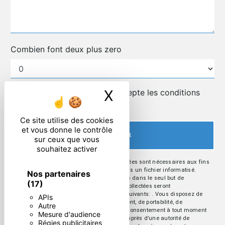
Combien font deux plus zero
X
Masquer le ban
En cochant cette case, j'accepte les conditions
particulières ci-dessous **
Ce site utilise des cookies
et vous donne le contrôle
ENVOYER
sur ceux que vous
souhaitez activer
** Les données personnelles communiquées sont nécessaires aux fins
de vous contacter et sont enregistrées dans un fichier informatisé.
Nos partenaires
Elles sont destinées à et ses sous-traitants dans le seul but de
(17)
répondre à votre message. Les données collectées seront
communiquées aux seuls destinataires suivants: . Vous disposez de
APIs
droits d’accès, de rectification, d’effacement, de portabilité, de
Autre
limitation, d’opposition, de retrait de votre consentement à tout moment
Mesure d'audience
et du droit d’introduire une réclamation auprès d’une autorité de
Régies publicitaires