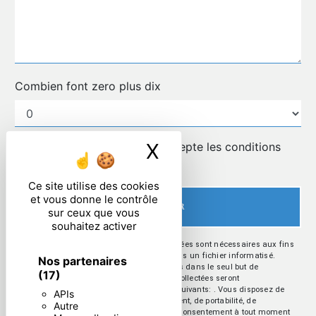
Combien font zero plus dix
X
Masquer le ban
En cochant cette case, j'accepte les conditions
particulières ci-dessous **
Ce site utilise des cookies
et vous donne le contrôle
ENVOYER
sur ceux que vous
souhaitez activer
** Les données personnelles communiquées sont nécessaires aux fins
de vous contacter et sont enregistrées dans un fichier informatisé.
Nos partenaires
Elles sont destinées à et ses sous-traitants dans le seul but de
(17)
répondre à votre message. Les données collectées seront
communiquées aux seuls destinataires suivants: . Vous disposez de
APIs
droits d’accès, de rectification, d’effacement, de portabilité, de
Autre
limitation, d’opposition, de retrait de votre consentement à tout moment