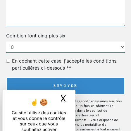
Combien font cinq plus six
En cochant cette case, j'accepte les conditions
particulières ci-dessous **
ENVOYER
X
Masquer le ban
** Les données personnelles communiquées sont nécessaires aux fins
de vous contacter et sont enregistrées dans un fichier informatisé.
Elles sont destinées à et ses sous-traitants dans le seul but de
Ce site utilise des cookies
répondre à votre message. Les données collectées seront
et vous donne le contrôle
communiquées aux seuls destinataires suivants: . Vous disposez de
sur ceux que vous
droits d’accès, de rectification, d’effacement, de portabilité, de
souhaitez activer
limitation, d’opposition, de retrait de votre consentement à tout moment