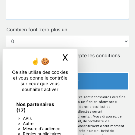
Combien font zero plus un
X
Masquer le ban
En cochant cette case, j'accepte les conditions
particulières ci-dessous **
Ce site utilise des cookies
et vous donne le contrôle
ENVOYER
sur ceux que vous
souhaitez activer
** Les données personnelles communiquées sont nécessaires aux fins
de vous contacter et sont enregistrées dans un fichier informatisé.
Nos partenaires
Elles sont destinées à et ses sous-traitants dans le seul but de
(17)
répondre à votre message. Les données collectées seront
communiquées aux seuls destinataires suivants: . Vous disposez de
APIs
droits d’accès, de rectification, d’effacement, de portabilité, de
Autre
limitation, d’opposition, de retrait de votre consentement à tout moment
Mesure d'audience
et du droit d’introduire une réclamation auprès d’une autorité de
Régies publicitaires