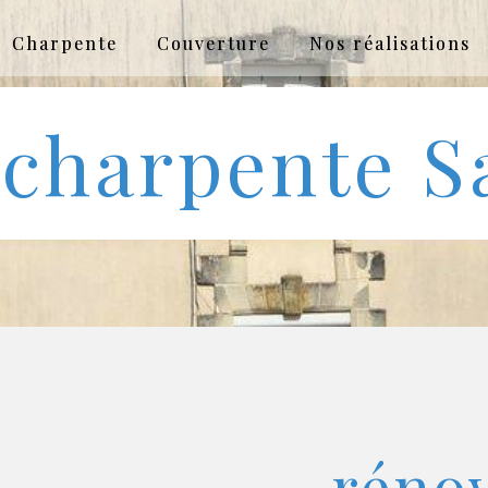
Charpente
Couverture
Nos réalisations
 charpente S
réno