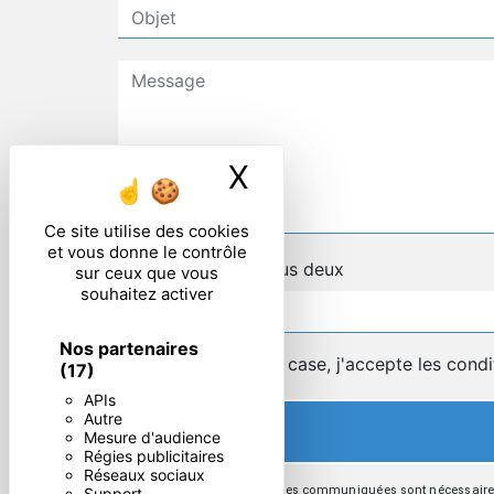
X
Masquer le ban
Ce site utilise des cookies
et vous donne le contrôle
Combien font un plus deux
sur ceux que vous
souhaitez activer
Nos partenaires
En cochant cette case, j'accepte les condi
(17)
APIs
Autre
Mesure d'audience
Régies publicitaires
Réseaux sociaux
** Les données personnelles communiquées sont nécessaires au
Support