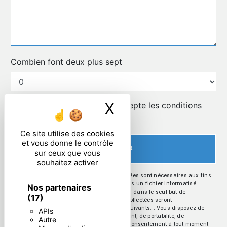
Combien font deux plus sept
X
Masquer le ban
En cochant cette case, j'accepte les conditions
particulières ci-dessous **
Ce site utilise des cookies
et vous donne le contrôle
ENVOYER
sur ceux que vous
souhaitez activer
** Les données personnelles communiquées sont nécessaires aux fins
de vous contacter et sont enregistrées dans un fichier informatisé.
Nos partenaires
Elles sont destinées à et ses sous-traitants dans le seul but de
(17)
répondre à votre message. Les données collectées seront
communiquées aux seuls destinataires suivants: . Vous disposez de
APIs
droits d’accès, de rectification, d’effacement, de portabilité, de
Autre
limitation, d’opposition, de retrait de votre consentement à tout moment